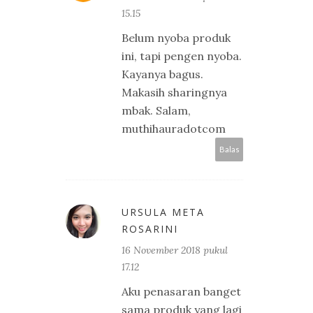
15.15
Belum nyoba produk
ini, tapi pengen nyoba.
Kayanya bagus.
Makasih sharingnya
mbak. Salam,
muthihauradotcom
Balas
URSULA META
ROSARINI
16 November 2018 pukul
17.12
Aku penasaran banget
sama produk yang lagi